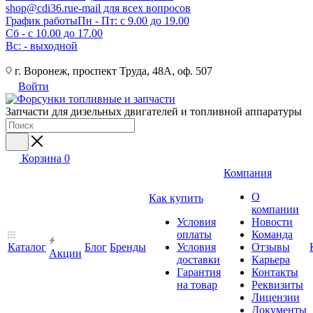
shop@cdi36.ru
e-mail для всех вопросов
График работы
Пн - Пт: с 9.00 до 19.00
Сб - с 10.00 до 17.00
Вс: - выходной
г. Воронеж, проспект Труда, 48А, оф. 507
Войти
Запчасти для дизельных двигателей и топливной аппаратуры
Корзина
0
Компания
О
Как купить
компании
Условия
Новости
оплаты
Команда
Каталог
Блог
Бренды
Условия
Отзывы
Акции
доставки
Карьера
Гарантия
Контакты
на товар
Реквизиты
Лицензии
Документы