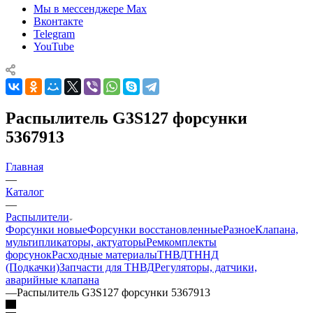
Мы в мессенджере Max
Вконтакте
Telegram
YouTube
Распылитель G3S127 форсунки
5367913
Главная
—
Каталог
—
Распылители
Форсунки новые
Форсунки восстановленные
Разное
Клапана,
мультипликаторы, актуаторы
Ремкомплекты
форсунок
Расходные материалы
ТНВД
ТННД
(Подкачки)
Запчасти для ТНВД
Регуляторы, датчики,
аварийные клапана
—
Распылитель G3S127 форсунки 5367913