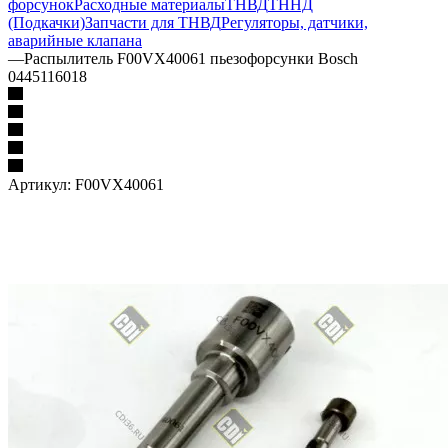
форсунок
Расходные материалы
ТНВД
ТННД
(Подкачки)
Запчасти для ТНВД
Регуляторы, датчики,
аварийные клапана
—
Распылитель F00VX40061 пьезофорсунки Bosch
0445116018
Артикул:
F00VX40061