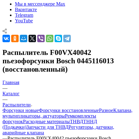
Мы в мессенджере Max
Вконтакте
Telegram
YouTube
Распылитель F00VX40042
пьезофорсунки Bosch 0445116013
(восстановленный)
Главная
—
Каталог
—
Распылители
Форсунки новые
Форсунки восстановленные
Разное
Клапана,
мультипликаторы, актуаторы
Ремкомплекты
форсунок
Расходные материалы
ТНВД
ТННД
(Подкачки)
Запчасти для ТНВД
Регуляторы, датчики,
аварийные клапана
—
Распылитель F00VX40042 пьезофорсунки Bosch