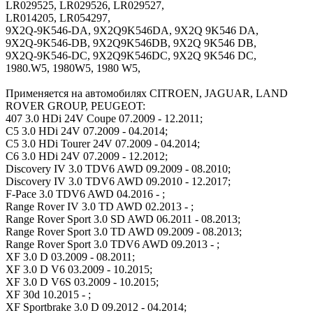
LR029525, LR029526, LR029527,
LR014205, LR054297,
9X2Q-9K546-DA, 9X2Q9K546DA, 9X2Q 9K546 DA,
9X2Q-9K546-DB, 9X2Q9K546DB, 9X2Q 9K546 DB,
9X2Q-9K546-DC, 9X2Q9K546DC, 9X2Q 9K546 DC,
1980.W5, 1980W5, 1980 W5,
Применяется на автомобилях CITROEN, JAGUAR, LAND
ROVER GROUP, PEUGEOT:
407 3.0 HDi 24V Coupe 07.2009 - 12.2011;
C5 3.0 HDi 24V 07.2009 - 04.2014;
C5 3.0 HDi Tourer 24V 07.2009 - 04.2014;
C6 3.0 HDi 24V 07.2009 - 12.2012;
Discovery IV 3.0 TDV6 AWD 09.2009 - 08.2010;
Discovery IV 3.0 TDV6 AWD 09.2010 - 12.2017;
F-Pace 3.0 TDV6 AWD 04.2016 - ;
Range Rover IV 3.0 TD AWD 02.2013 - ;
Range Rover Sport 3.0 SD AWD 06.2011 - 08.2013;
Range Rover Sport 3.0 TD AWD 09.2009 - 08.2013;
Range Rover Sport 3.0 TDV6 AWD 09.2013 - ;
XF 3.0 D 03.2009 - 08.2011;
XF 3.0 D V6 03.2009 - 10.2015;
XF 3.0 D V6S 03.2009 - 10.2015;
XF 30d 10.2015 - ;
XF Sportbrake 3.0 D 09.2012 - 04.2014;