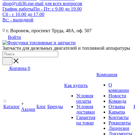
shop@cdi36.ru
e-mail для всех вопросов
График работы
Пн - Пт: с 9.00 до 19.00
Сб - с 10.00 до 17.00
Вс: - выходной
г. Воронеж, проспект Труда, 48А, оф. 507
Войти
Запчасти для дизельных двигателей и топливной аппаратуры
Корзина
0
Компания
О
Как купить
компании
Условия
Новости
оплаты
Команда
Каталог
Блог
Бренды
Условия
Отзывы
Акции
доставки
Карьера
Гарантия
Контакты
на товар
Реквизиты
Лицензии
Документы