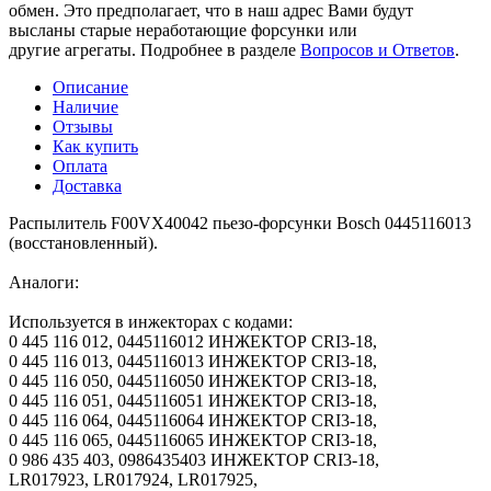
обмен. Это предполагает, что в наш адрес Вами будут
высланы старые неработающие форсунки или
другие агрегаты. Подробнее в разделе
Вопросов и Ответов
.
Описание
Наличие
Отзывы
Как купить
Оплата
Доставка
Распылитель F00VX40042 пьезо-форсунки Bosch 0445116013
(восстановленный).
Аналоги:
Используется в инжекторах с кодами:
0 445 116 012, 0445116012 ИНЖЕКТОР CRI3-18,
0 445 116 013, 0445116013 ИНЖЕКТОР CRI3-18,
0 445 116 050, 0445116050 ИНЖЕКТОР CRI3-18,
0 445 116 051, 0445116051 ИНЖЕКТОР CRI3-18,
0 445 116 064, 0445116064 ИНЖЕКТОР CRI3-18,
0 445 116 065, 0445116065 ИНЖЕКТОР CRI3-18,
0 986 435 403, 0986435403 ИНЖЕКТОР CRI3-18,
LR017923, LR017924, LR017925,