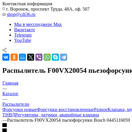
Контактная информация
г. Воронеж, проспект Труда, 48А, оф. 507
shop@cdi36.ru
Мы в мессенджере Max
Вконтакте
Telegram
YouTube
Распылитель F00VX20054 пьезофорсунк
Главная
—
Каталог
—
Распылители
Форсунки новые
Форсунки восстановленные
Разное
Клапана, м
ТНВД
Регуляторы, датчики, аварийные клапана
—
Распылитель F00VX20054 пьезофорсунки Bosch 0445116059