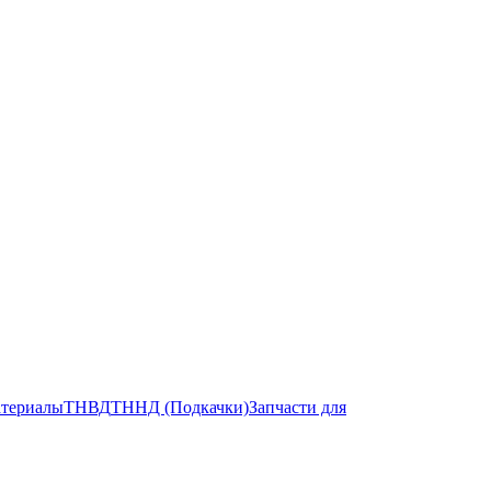
атериалы
ТНВД
ТННД (Подкачки)
Запчасти для