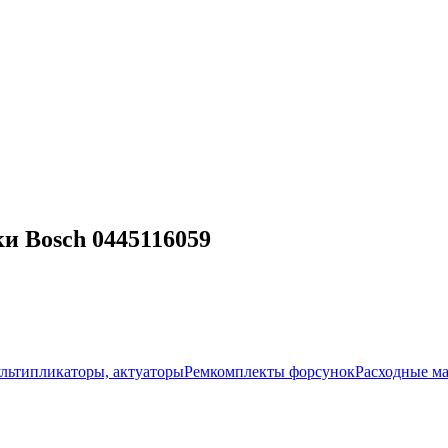
и Bosch 0445116059
ультипликаторы, актуаторы
Ремкомплекты форсунок
Расходные м