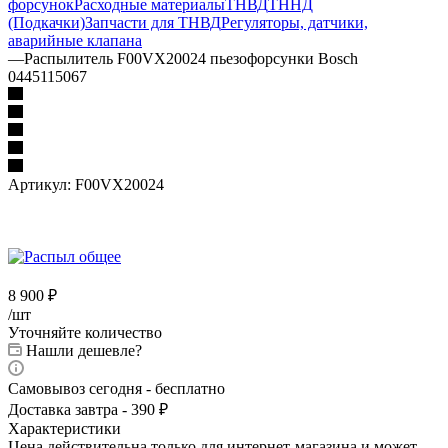
форсунок
Расходные материалы
ТНВД
ТННД
(Подкачки)
Запчасти для ТНВД
Регуляторы, датчики,
аварийные клапана
—
Распылитель F00VX20024 пьезофорсунки Bosch
0445115067
Артикул:
F00VX20024
8 900
₽
/шт
Уточняйте количество
Нашли дешевле?
Самовывоз сегодня - бесплатно
Доставка завтра - 390 ₽
Характеристики
Цена действительна только для интернет-магазина и может