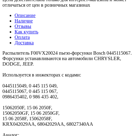
отличаться от цен в розничных магазинах
Описание
Наличие
Отзывы
Как купить
Оплата
Доставка
Распылитель F00VX20024 пьезо-форсунки Bosch 0445115067.
Форсунки устанавливаются на автомобили CHRYSLER,
DODGE, JEEP.
Используется в инжекторах с кодами:
0445115049, 0 445 115 049,
0445115067, 0 445 115 067,
0986435402, 0 986 435 402,
15062050F, 15 06 2050F,
15062050GF, 15 06 2050GF,
15 06 2058F, 15062058F,
KRX042029AA, 68042029AA, 68027340AA
Аналог: