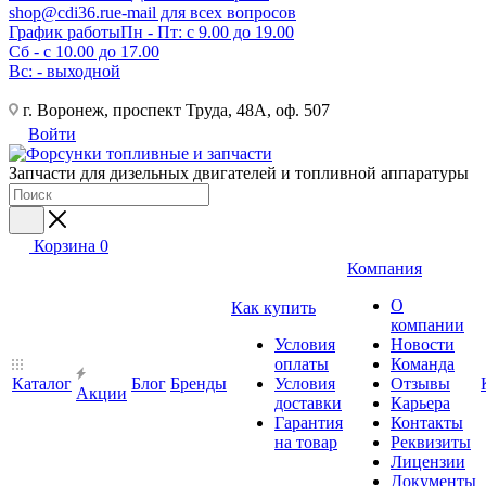
shop@cdi36.ru
e-mail для всех вопросов
График работы
Пн - Пт: с 9.00 до 19.00
Сб - с 10.00 до 17.00
Вс: - выходной
г. Воронеж, проспект Труда, 48А, оф. 507
Войти
Запчасти для дизельных двигателей и топливной аппаратуры
Корзина
0
Компания
О
Как купить
компании
Условия
Новости
оплаты
Команда
Каталог
Блог
Бренды
Условия
Отзывы
Акции
доставки
Карьера
Гарантия
Контакты
на товар
Реквизиты
Лицензии
Документы