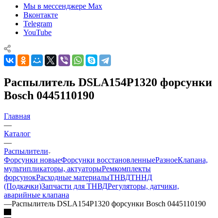
Мы в мессенджере Max
Вконтакте
Telegram
YouTube
Распылитель DSLA154P1320 форсунки
Bosch 0445110190
Главная
—
Каталог
—
Распылители
Форсунки новые
Форсунки восстановленные
Разное
Клапана,
мультипликаторы, актуаторы
Ремкомплекты
форсунок
Расходные материалы
ТНВД
ТННД
(Подкачки)
Запчасти для ТНВД
Регуляторы, датчики,
аварийные клапана
—
Распылитель DSLA154P1320 форсунки Bosch 0445110190