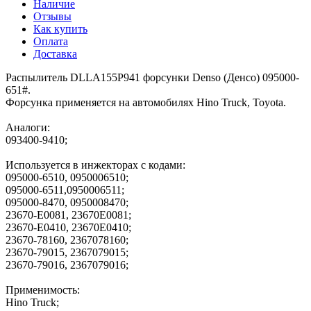
Наличие
Отзывы
Как купить
Оплата
Доставка
Распылитель DLLA155P941 форсунки Denso (Денсо) 095000-
651#.
Форсунка применяется на автомобилях Hino Truck, Toyota.
Аналоги:
093400-9410;
Используется в инжекторах с кодами:
095000-6510, 0950006510;
095000-6511,0950006511;
095000-8470, 0950008470;
23670-E0081, 23670E0081;
23670-Е0410, 23670Е0410;
23670-78160, 2367078160;
23670-79015, 2367079015;
23670-79016, 2367079016;
Применимость:
Hino Truck;