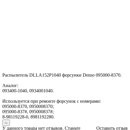
Распылитель DLLA152P1040 форсунки Denso 095000-8370.
Аналог:
093400-1040, 0934001040.
Используется при ремонте форсунок с номерами:
095000-8370, 0950008370;
095000-837#, 095000837#;
8-98119228-0, 8981192280.
У данного товара нет отзывов. Станьте
Оставить отзыв