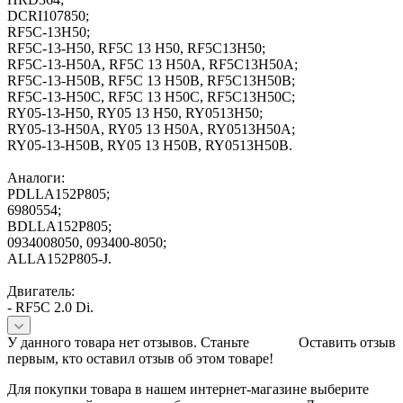
DCRI107850;
RF5C-13H50;
RF5C-13-H50, RF5C 13 H50, RF5C13H50;
RF5C-13-H50A, RF5C 13 H50A, RF5C13H50A;
RF5C-13-H50B, RF5C 13 H50B, RF5C13H50B;
RF5C-13-H50C, RF5C 13 H50C, RF5C13H50C;
RY05-13-H50, RY05 13 H50, RY0513H50;
RY05-13-H50A, RY05 13 H50A, RY0513H50A;
RY05-13-H50B, RY05 13 H50B, RY0513H50B.
Аналоги:
PDLLA152P805;
6980554;
BDLLA152P805;
0934008050, 093400-8050;
ALLA152P805-J.
Двигатель:
- RF5C 2.0 Di.
У данного товара нет отзывов. Станьте
Оставить отзыв
первым, кто оставил отзыв об этом товаре!
Для покупки товара в нашем интернет-магазине выберите