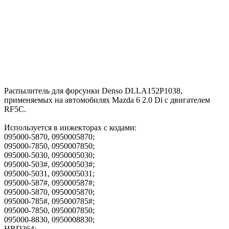
Распылитель для форсунки Denso DLLA152P1038,
применяемых на автомобилях Mazda 6 2.0 Di с двигателем
RF5C.
Используется в инжекторах с кодами:
095000-5870, 0950005870;
095000-7850, 0950007850;
095000-5030, 0950005030;
095000-503#, 095000503#;
095000-5031, 0950005031;
095000-587#, 095000587#;
095000-5870, 0950005870;
095000-785#, 095000785#;
095000-7850, 0950007850;
095000-8830, 0950008830;
HRD364;