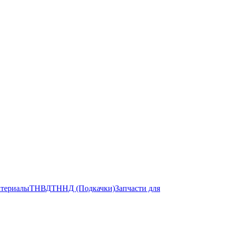
атериалы
ТНВД
ТННД (Подкачки)
Запчасти для