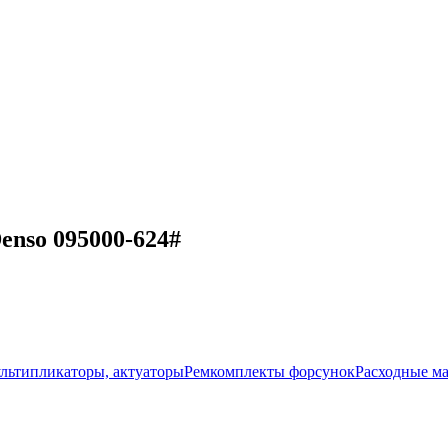
nso 095000-624#
ультипликаторы, актуаторы
Ремкомплекты форсунок
Расходные м