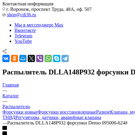
Контактная информация
г. Воронеж, проспект Труда, 48А, оф. 507
shop@cdi36.ru
Мы в мессенджере Max
Вконтакте
Telegram
YouTube
Распылитель DLLA148P932 форсунки De
Главная
—
Каталог
—
Распылители
Форсунки новые
Форсунки восстановленные
Разное
Клапана, м
ТНВД
Регуляторы, датчики, аварийные клапана
—
Распылитель DLLA148P932 форсунки Denso 095000-624#