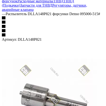
форсунок
Расходные материалы
ТНВД
ТННД
(Подкачки)
Запчасти для ТНВД
Регуляторы, датчики,
аварийные клапана
—
Распылитель DLLA148P821 форсунки Denso 095000-515#
Артикул:
DLLA148P821