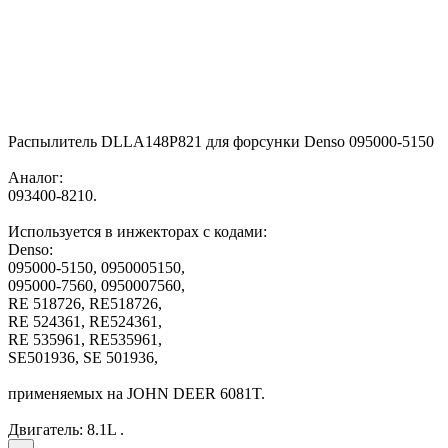
Распылитель DLLA148P821 для форсунки Denso 095000-5150
Аналог:
093400-8210.
Используется в инжекторах с кодами:
Denso:
095000-5150, 0950005150,
095000-7560, 0950007560,
RE 518726, RE518726,
RE 524361, RE524361,
RE 535961, RE535961,
SE501936, SE 501936,
применяемых на JOHN DEER 6081T.
Двигатель: 8.1L .