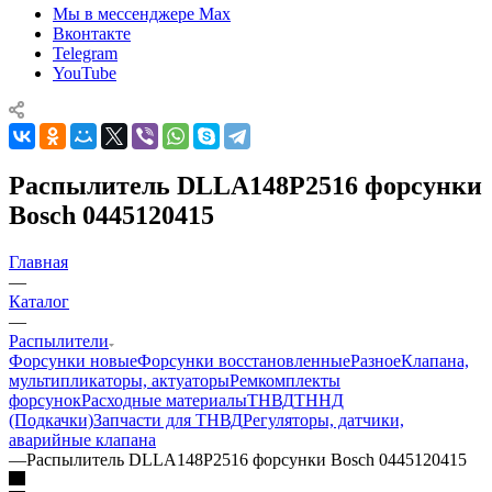
Мы в мессенджере Max
Вконтакте
Telegram
YouTube
Распылитель DLLA148P2516 форсунки
Bosch 0445120415
Главная
—
Каталог
—
Распылители
Форсунки новые
Форсунки восстановленные
Разное
Клапана,
мультипликаторы, актуаторы
Ремкомплекты
форсунок
Расходные материалы
ТНВД
ТННД
(Подкачки)
Запчасти для ТНВД
Регуляторы, датчики,
аварийные клапана
—
Распылитель DLLA148P2516 форсунки Bosch 0445120415