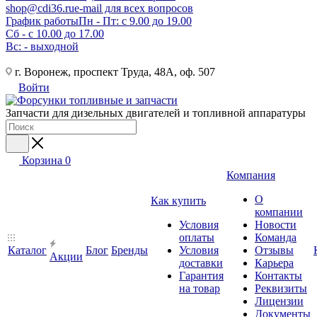
shop@cdi36.ru
e-mail для всех вопросов
График работы
Пн - Пт: с 9.00 до 19.00
Сб - с 10.00 до 17.00
Вс: - выходной
г. Воронеж, проспект Труда, 48А, оф. 507
Войти
Запчасти для дизельных двигателей и топливной аппаратуры
Корзина
0
Компания
О
Как купить
компании
Условия
Новости
оплаты
Команда
Каталог
Блог
Бренды
Условия
Отзывы
Акции
доставки
Карьера
Гарантия
Контакты
на товар
Реквизиты
Лицензии
Документы