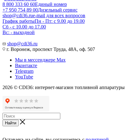
8 800 333 60 60
Единый номер
+7 950 754 89 00
Дизельный сервис
shop@cdi36.ru
e-mail для всех вопросов
График работы
Пн - Пт: с 9.00 до 19.00
Сб - с 10.00 до 17.00
Вс: - выходной
shop@cdi36.ru
г. Воронеж, проспект Труда, 48А, оф. 507
Мы в мессенджере Max
Вконтакте
Telegram
YouTube
2026 © CDI36: интернет-магазин топливной аппаратуры
Найти
Оставаясь на сайте, вы соглашаетесь с
политикой