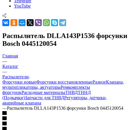
Telegram
YouTube
Распылитель DLLA143P1536 форсунки
Bosch 0445120054
Главная
—
Каталог
—
Распылители
Форсунки новые
Форсунки восстановленные
Разное
Клапана,
мультипликаторы, актуаторы
Ремкомплекты
форсунок
Расходные материалы
ТНВД
ТННД
(Подкачки)
Запчасти для ТНВД
Регуляторы, датчики,
аварийные клапана
—
Распылитель DLLA143P1536 форсунки Bosch 0445120054