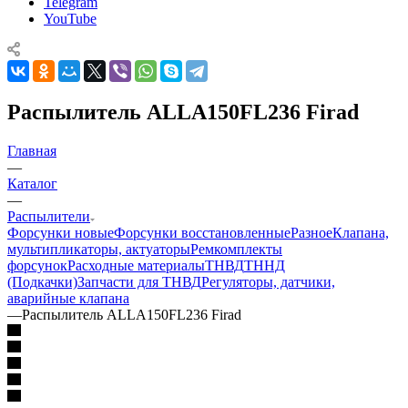
Telegram
YouTube
Распылитель ALLA150FL236 Firad
Главная
—
Каталог
—
Распылители
Форсунки новые
Форсунки восстановленные
Разное
Клапана,
мультипликаторы, актуаторы
Ремкомплекты
форсунок
Расходные материалы
ТНВД
ТННД
(Подкачки)
Запчасти для ТНВД
Регуляторы, датчики,
аварийные клапана
—
Распылитель ALLA150FL236 Firad