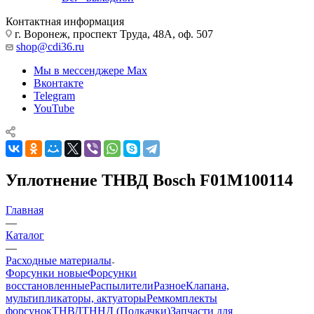
Контактная информация
г. Воронеж, проспект Труда, 48А, оф. 507
shop@cdi36.ru
Мы в мессенджере Max
Вконтакте
Telegram
YouTube
Уплотнение ТНВД Bosch F01M100114
Главная
—
Каталог
—
Расходные материалы
Форсунки новые
Форсунки
восстановленные
Распылители
Разное
Клапана,
мультипликаторы, актуаторы
Ремкомплекты
форсунок
ТНВД
ТННД (Подкачки)
Запчасти для