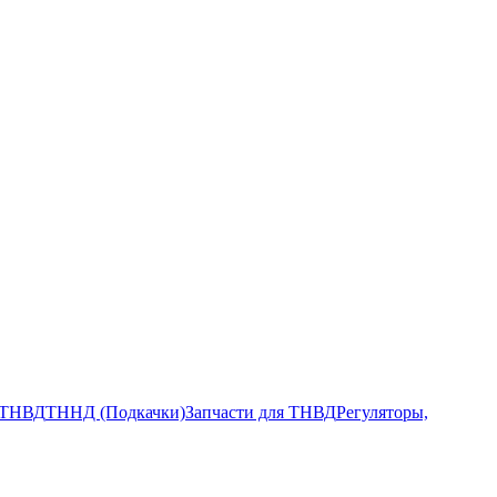
ТНВД
ТННД (Подкачки)
Запчасти для ТНВД
Регуляторы,