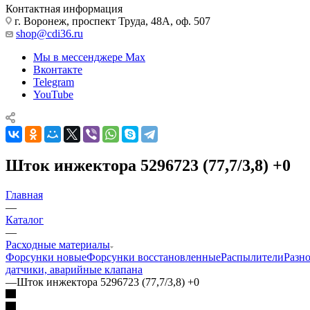
Контактная информация
г. Воронеж, проспект Труда, 48А, оф. 507
shop@cdi36.ru
Мы в мессенджере Max
Вконтакте
Telegram
YouTube
Шток инжектора 5296723 (77,7/3,8) +0
Главная
—
Каталог
—
Расходные материалы
Форсунки новые
Форсунки восстановленные
Распылители
Разн
датчики, аварийные клапана
—
Шток инжектора 5296723 (77,7/3,8) +0