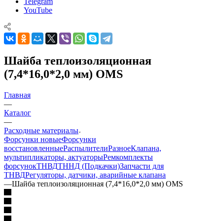
Telegram
YouTube
Шайба теплоизоляционная
(7,4*16,0*2,0 мм) OMS
Главная
—
Каталог
—
Расходные материалы
Форсунки новые
Форсунки
восстановленные
Распылители
Разное
Клапана,
мультипликаторы, актуаторы
Ремкомплекты
форсунок
ТНВД
ТННД (Подкачки)
Запчасти для
ТНВД
Регуляторы, датчики, аварийные клапана
—
Шайба теплоизоляционная (7,4*16,0*2,0 мм) OMS