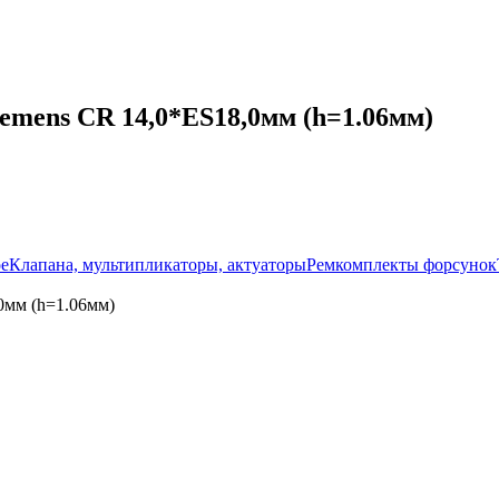
emens CR 14,0*ES18,0мм (h=1.06мм)
ое
Клапана, мультипликаторы, актуаторы
Ремкомплекты форсунок
0мм (h=1.06мм)