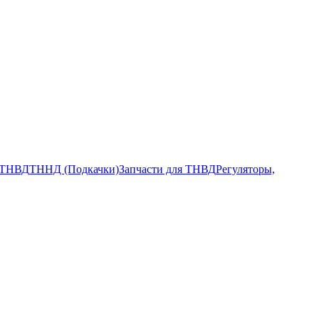
ТНВД
ТННД (Подкачки)
Запчасти для ТНВД
Регуляторы,