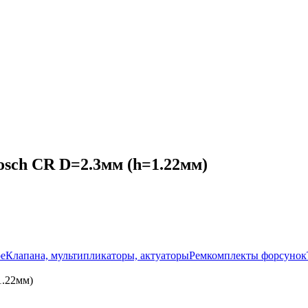
sch CR D=2.3мм (h=1.22мм)
ое
Клапана, мультипликаторы, актуаторы
Ремкомплекты форсунок
1.22мм)