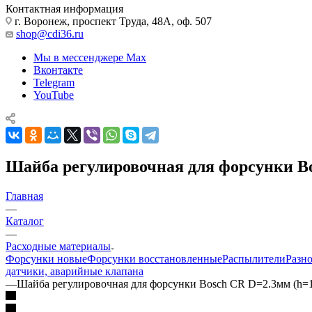
Контактная информация
г. Воронеж, проспект Труда, 48А, оф. 507
shop@cdi36.ru
Мы в мессенджере Max
Вконтакте
Telegram
YouTube
Шайба регулировочная для форсунки Bo
Главная
—
Каталог
—
Расходные материалы
Форсунки новые
Форсунки восстановленные
Распылители
Разн
датчики, аварийные клапана
—
Шайба регулировочная для форсунки Bosch CR D=2.3мм (h=