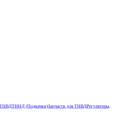
ТНВД
ТННД (Подкачки)
Запчасти для ТНВД
Регуляторы,