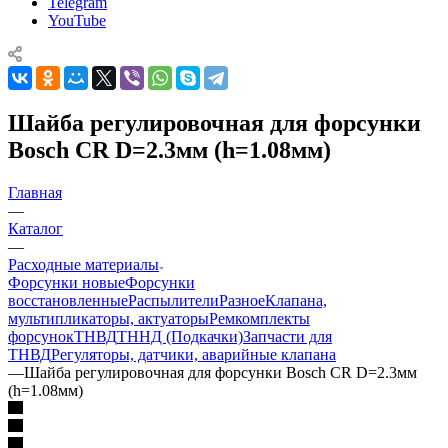
Telegram
YouTube
Шайба регулировочная для форсунки
Bosch CR D=2.3мм (h=1.08мм)
Главная
—
Каталог
—
Расходные материалы
Форсунки новые
Форсунки
восстановленные
Распылители
Разное
Клапана,
мультипликаторы, актуаторы
Ремкомплекты
форсунок
ТНВД
ТННД (Подкачки)
Запчасти для
ТНВД
Регуляторы, датчики, аварийные клапана
—
Шайба регулировочная для форсунки Bosch CR D=2.3мм
(h=1.08мм)