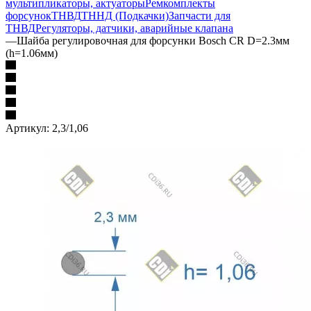
мультипликаторы, актуаторы
Ремкомплекты
форсунок
ТНВД
ТННД (Подкачки)
Запчасти для
ТНВД
Регуляторы, датчики, аварийные клапана
—
Шайба регулировочная для форсунки Bosch CR D=2.3мм
(h=1.06мм)
Артикул:
2,3/1,06