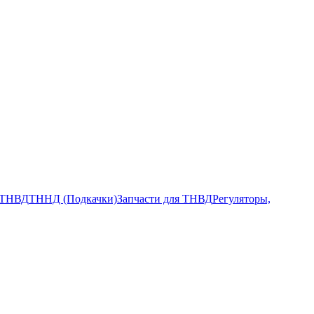
ТНВД
ТННД (Подкачки)
Запчасти для ТНВД
Регуляторы,