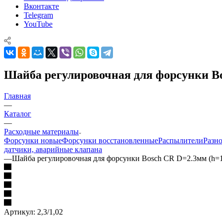
Вконтакте
Telegram
YouTube
Шайба регулировочная для форсунки Bo
Главная
—
Каталог
—
Расходные материалы
Форсунки новые
Форсунки восстановленные
Распылители
Разн
датчики, аварийные клапана
—
Шайба регулировочная для форсунки Bosch CR D=2.3мм (h=
Артикул:
2,3/1,02