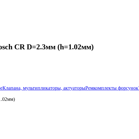
sch CR D=2.3мм (h=1.02мм)
ое
Клапана, мультипликаторы, актуаторы
Ремкомплекты форсунок
1.02мм)