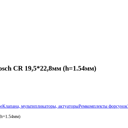
sch CR 19,5*22,8мм (h=1.54мм)
ое
Клапана, мультипликаторы, актуаторы
Ремкомплекты форсунок
(h=1.54мм)