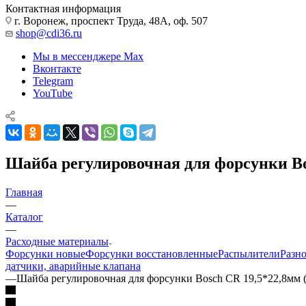
Контактная информация
г. Воронеж, проспект Труда, 48А, оф. 507
shop@cdi36.ru
Мы в мессенджере Max
Вконтакте
Telegram
YouTube
Шайба регулировочная для форсунки Bo
Главная
—
Каталог
—
Расходные материалы
Форсунки новые
Форсунки восстановленные
Распылители
Разн
датчики, аварийные клапана
—
Шайба регулировочная для форсунки Bosch CR 19,5*22,8мм 