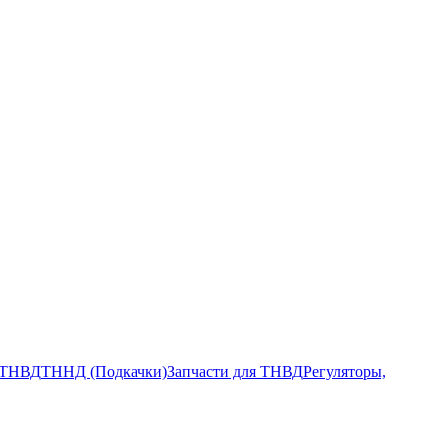
ТНВД
ТННД (Подкачки)
Запчасти для ТНВД
Регуляторы,