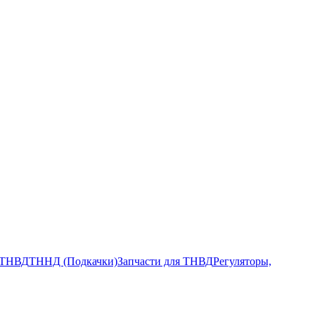
ТНВД
ТННД (Подкачки)
Запчасти для ТНВД
Регуляторы,