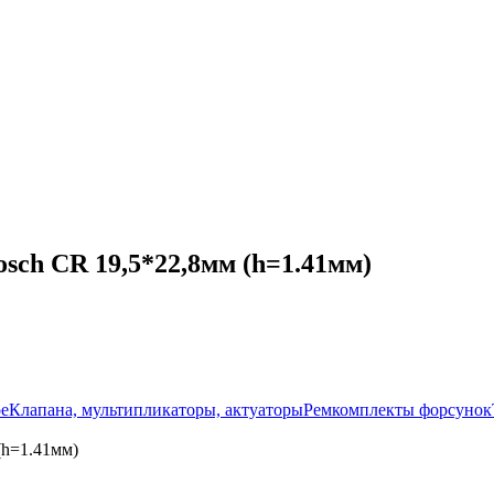
sch CR 19,5*22,8мм (h=1.41мм)
ое
Клапана, мультипликаторы, актуаторы
Ремкомплекты форсунок
(h=1.41мм)