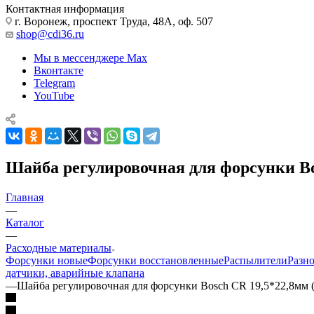
Контактная информация
г. Воронеж, проспект Труда, 48А, оф. 507
shop@cdi36.ru
Мы в мессенджере Max
Вконтакте
Telegram
YouTube
Шайба регулировочная для форсунки Bo
Главная
—
Каталог
—
Расходные материалы
Форсунки новые
Форсунки восстановленные
Распылители
Разн
датчики, аварийные клапана
—
Шайба регулировочная для форсунки Bosch CR 19,5*22,8мм 