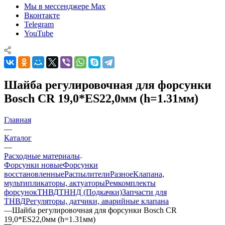
Мы в мессенджере Max
Вконтакте
Telegram
YouTube
Шайба регулировочная для форсунки
Bosch CR 19,0*ES22,0мм (h=1.31мм)
Главная
—
Каталог
—
Расходные материалы
Форсунки новые
Форсунки
восстановленные
Распылители
Разное
Клапана,
мультипликаторы, актуаторы
Ремкомплекты
форсунок
ТНВД
ТННД (Подкачки)
Запчасти для
ТНВД
Регуляторы, датчики, аварийные клапана
—
Шайба регулировочная для форсунки Bosch CR
19,0*ES22,0мм (h=1.31мм)