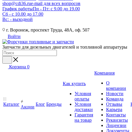
shop@cdi36.ru
e-mail для всех вопросов
График работы
Пн - Пт: с 9.00 до 19.00
Сб - с 10.00 до 17.00
Вс: - выходной
г. Воронеж, проспект Труда, 48А, оф. 507
Войти
Запчасти для дизельных двигателей и топливной аппаратуры
Корзина
0
Компания
О
Как купить
компании
Условия
Новости
оплаты
Команда
Каталог
Блог
Бренды
Условия
Отзывы
Акции
доставки
Карьера
Гарантия
Контакты
на товар
Реквизиты
Лицензии
Документы