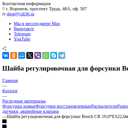
Контактная информация
г. Воронеж, проспект Труда, 48А, оф. 507
shop@cdi36.ru
Мы в мессенджере Max
Вконтакте
Telegram
YouTube
Шайба регулировочная для форсунки Bo
Главная
—
Каталог
—
Расходные материалы
Форсунки новые
Форсунки восстановленные
Распылители
Разн
датчики, аварийные клапана
—
Шайба регулировочная для форсунки Bosch CR 19,0*ES22,0м