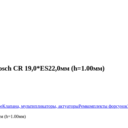
sch CR 19,0*ES22,0мм (h=1.00мм)
ое
Клапана, мультипликаторы, актуаторы
Ремкомплекты форсунок
м (h=1.00мм)