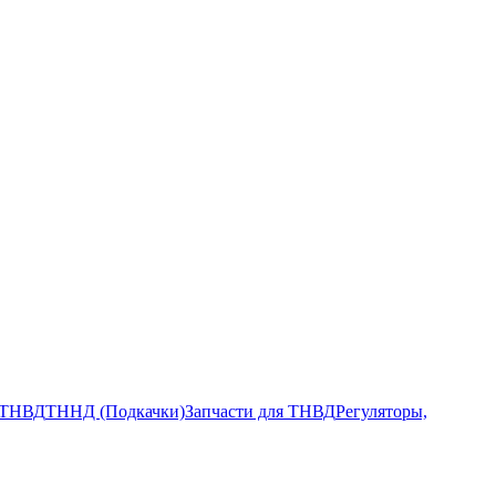
ТНВД
ТННД (Подкачки)
Запчасти для ТНВД
Регуляторы,