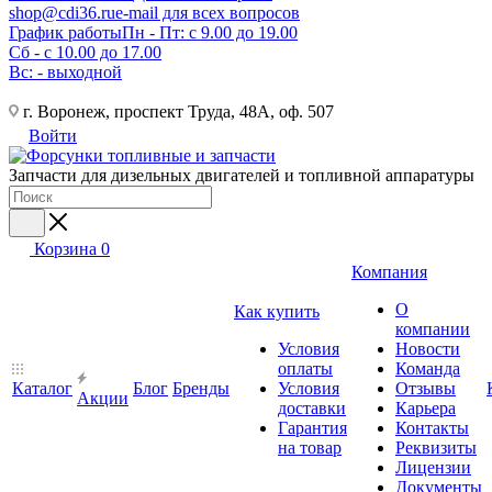
shop@cdi36.ru
e-mail для всех вопросов
График работы
Пн - Пт: с 9.00 до 19.00
Сб - с 10.00 до 17.00
Вс: - выходной
г. Воронеж, проспект Труда, 48А, оф. 507
Войти
Запчасти для дизельных двигателей и топливной аппаратуры
Корзина
0
Компания
О
Как купить
компании
Условия
Новости
оплаты
Команда
Каталог
Блог
Бренды
Условия
Отзывы
Акции
доставки
Карьера
Гарантия
Контакты
на товар
Реквизиты
Лицензии
Документы