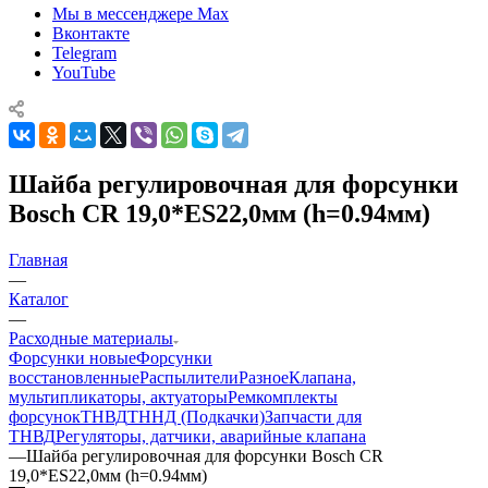
Мы в мессенджере Max
Вконтакте
Telegram
YouTube
Шайба регулировочная для форсунки
Bosch CR 19,0*ES22,0мм (h=0.94мм)
Главная
—
Каталог
—
Расходные материалы
Форсунки новые
Форсунки
восстановленные
Распылители
Разное
Клапана,
мультипликаторы, актуаторы
Ремкомплекты
форсунок
ТНВД
ТННД (Подкачки)
Запчасти для
ТНВД
Регуляторы, датчики, аварийные клапана
—
Шайба регулировочная для форсунки Bosch CR
19,0*ES22,0мм (h=0.94мм)