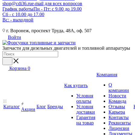
shop@cdi36.ru
e-mail для всех вопросов
График работы
Пн - Пт: с 9.00 до 19.00
Сб - с 10.00 до 17.00
Вс: - выходной
г. Воронеж, проспект Труда, 48А, оф. 507
Войти
Запчасти для дизельных двигателей и топливной аппаратуры
Корзина
0
Компания
О
Как купить
компании
Условия
Новости
оплаты
Команда
Каталог
Блог
Бренды
Условия
Отзывы
Акции
доставки
Карьера
Гарантия
Контакты
на товар
Реквизиты
Лицензии
Документы