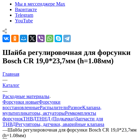
Мы в мессенджере Max
Вконтакте
Telegram
YouTube
Шайба регулировочная для форсунки
Bosch CR 19,0*23,7мм (h=1.08мм)
Главная
—
Каталог
—
Расходные материалы
Форсунки новые
Форсунки
восстановленные
Распылители
Разное
Клапана,
мультипликаторы, актуаторы
Ремкомплекты
форсунок
ТНВД
ТННД (Подкачки)
Запчасти для
ТНВД
Регуляторы, датчики, аварийные клапана
—
Шайба регулировочная для форсунки Bosch CR 19,0*23,7мм
(h=1.08мм)