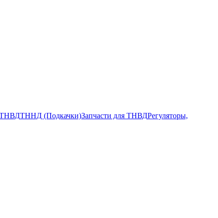
ТНВД
ТННД (Подкачки)
Запчасти для ТНВД
Регуляторы,