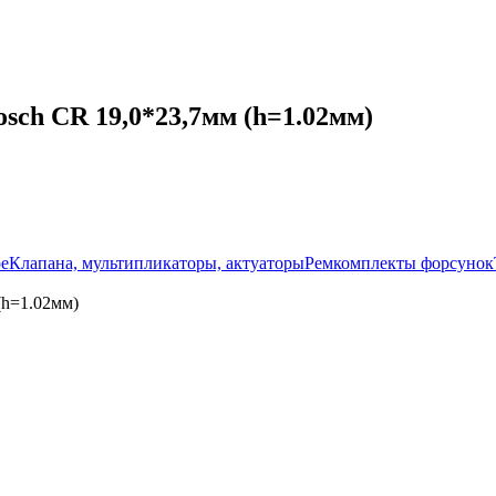
sch CR 19,0*23,7мм (h=1.02мм)
ое
Клапана, мультипликаторы, актуаторы
Ремкомплекты форсунок
(h=1.02мм)