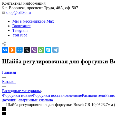
Контактная информация
г. Воронеж, проспект Труда, 48А, оф. 507
shop@cdi36.ru
Мы в мессенджере Max
Вконтакте
Telegram
YouTube
Шайба регулировочная для форсунки Bo
Главная
—
Каталог
—
Расходные материалы
Форсунки новые
Форсунки восстановленные
Распылители
Разн
датчики, аварийные клапана
—
Шайба регулировочная для форсунки Bosch CR 19,0*23,7мм 