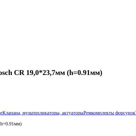
sch CR 19,0*23,7мм (h=0.91мм)
ое
Клапана, мультипликаторы, актуаторы
Ремкомплекты форсунок
(h=0.91мм)