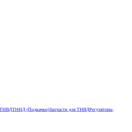
ТНВД
ТННД (Подкачки)
Запчасти для ТНВД
Регуляторы,