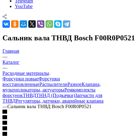
Telegram
YouTube
Сальник вала ТНВД Bosch F00R0P0521
Главная
—
Каталог
—
Расходные материалы
Форсунки новые
Форсунки
восстановленные
Распылители
Разное
Клапана,
мультипликаторы, актуаторы
Ремкомплекты
форсунок
ТНВД
ТННД (Подкачки)
Запчасти для
ТНВД
Регуляторы, датчики, аварийные клапана
—
Сальник вала ТНВД Bosch F00R0P0521