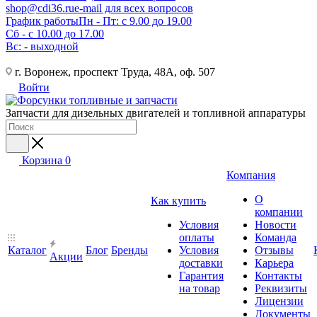
shop@cdi36.ru
e-mail для всех вопросов
График работы
Пн - Пт: с 9.00 до 19.00
Сб - с 10.00 до 17.00
Вс: - выходной
г. Воронеж, проспект Труда, 48А, оф. 507
Войти
Запчасти для дизельных двигателей и топливной аппаратуры
Корзина
0
Компания
О
Как купить
компании
Условия
Новости
оплаты
Команда
Каталог
Блог
Бренды
Условия
Отзывы
Акции
доставки
Карьера
Гарантия
Контакты
на товар
Реквизиты
Лицензии
Документы