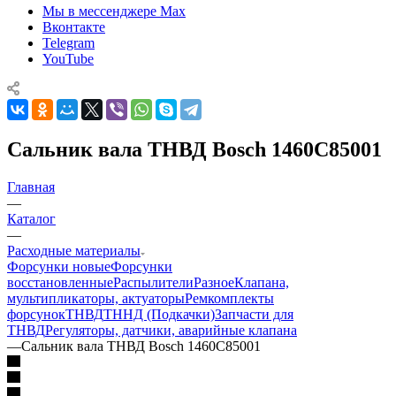
Мы в мессенджере Max
Вконтакте
Telegram
YouTube
Сальник вала ТНВД Bosch 1460C85001
Главная
—
Каталог
—
Расходные материалы
Форсунки новые
Форсунки
восстановленные
Распылители
Разное
Клапана,
мультипликаторы, актуаторы
Ремкомплекты
форсунок
ТНВД
ТННД (Подкачки)
Запчасти для
ТНВД
Регуляторы, датчики, аварийные клапана
—
Сальник вала ТНВД Bosch 1460C85001