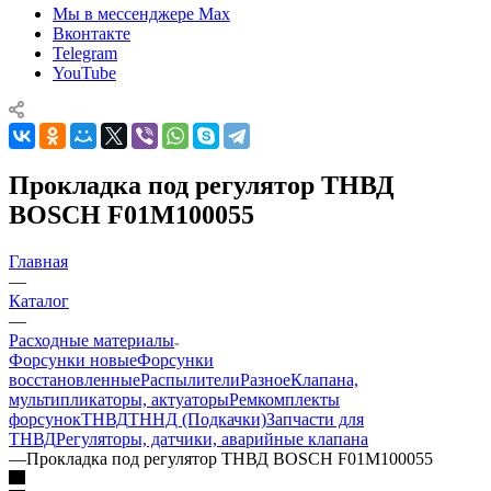
Мы в мессенджере Max
Вконтакте
Telegram
YouTube
Прокладка под регулятор ТНВД
BOSCH F01M100055
Главная
—
Каталог
—
Расходные материалы
Форсунки новые
Форсунки
восстановленные
Распылители
Разное
Клапана,
мультипликаторы, актуаторы
Ремкомплекты
форсунок
ТНВД
ТННД (Подкачки)
Запчасти для
ТНВД
Регуляторы, датчики, аварийные клапана
—
Прокладка под регулятор ТНВД BOSCH F01M100055