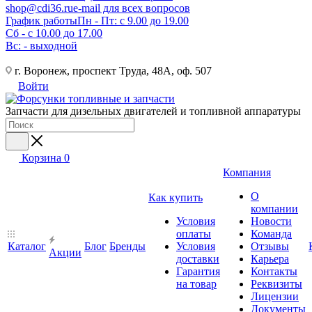
shop@cdi36.ru
e-mail для всех вопросов
График работы
Пн - Пт: с 9.00 до 19.00
Сб - с 10.00 до 17.00
Вс: - выходной
г. Воронеж, проспект Труда, 48А, оф. 507
Войти
Запчасти для дизельных двигателей и топливной аппаратуры
Корзина
0
Компания
О
Как купить
компании
Условия
Новости
оплаты
Команда
Каталог
Блог
Бренды
Условия
Отзывы
Акции
доставки
Карьера
Гарантия
Контакты
на товар
Реквизиты
Лицензии
Документы