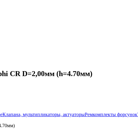
hi CR D=2,00мм (h=4.70мм)
ое
Клапана, мультипликаторы, актуаторы
Ремкомплекты форсунок
4.70мм)