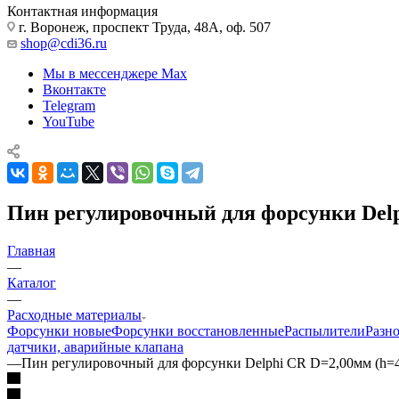
Контактная информация
г. Воронеж, проспект Труда, 48А, оф. 507
shop@cdi36.ru
Мы в мессенджере Max
Вконтакте
Telegram
YouTube
Пин регулировочный для форсунки Delp
Главная
—
Каталог
—
Расходные материалы
Форсунки новые
Форсунки восстановленные
Распылители
Разн
датчики, аварийные клапана
—
Пин регулировочный для форсунки Delphi CR D=2,00мм (h=