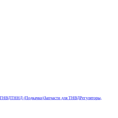
ТНВД
ТННД (Подкачки)
Запчасти для ТНВД
Регуляторы,