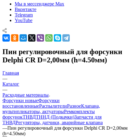
Мы в мессенджере Max
Вконтакте
Telegram
YouTube
Пин регулировочный для форсунки
Delphi CR D=2,00мм (h=4.50мм)
Главная
—
Каталог
—
Расходные материалы
Форсунки новые
Форсунки
восстановленные
Распылители
Разное
Клапана,
мультипликаторы, актуаторы
Ремкомплекты
форсунок
ТНВД
ТННД (Подкачки)
Запчасти для
ТНВД
Регуляторы, датчики, аварийные клапана
—
Пин регулировочный для форсунки Delphi CR D=2,00мм
(h=4.50мм)