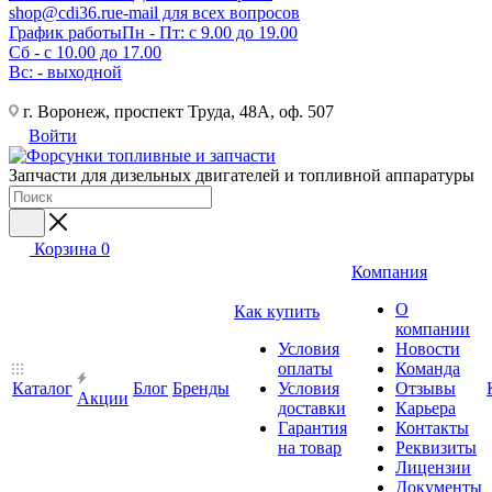
shop@cdi36.ru
e-mail для всех вопросов
График работы
Пн - Пт: с 9.00 до 19.00
Сб - с 10.00 до 17.00
Вс: - выходной
г. Воронеж, проспект Труда, 48А, оф. 507
Войти
Запчасти для дизельных двигателей и топливной аппаратуры
Корзина
0
Компания
О
Как купить
компании
Условия
Новости
оплаты
Команда
Каталог
Блог
Бренды
Условия
Отзывы
Акции
доставки
Карьера
Гарантия
Контакты
на товар
Реквизиты
Лицензии
Документы