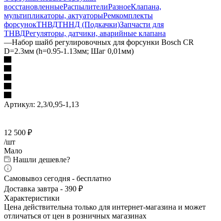
восстановленные
Распылители
Разное
Клапана,
мультипликаторы, актуаторы
Ремкомплекты
форсунок
ТНВД
ТННД (Подкачки)
Запчасти для
ТНВД
Регуляторы, датчики, аварийные клапана
—
Набор шайб регулировочных для форсунки Bosch CR
D=2.3мм (h=0.95-1.13мм; Шаг 0,01мм)
Артикул:
2,3/0,95-1,13
12 500
₽
/шт
Мало
Нашли дешевле?
Самовывоз сегодня - бесплатно
Доставка завтра - 390 ₽
Характеристики
Цена действительна только для интернет-магазина и может
отличаться от цен в розничных магазинах