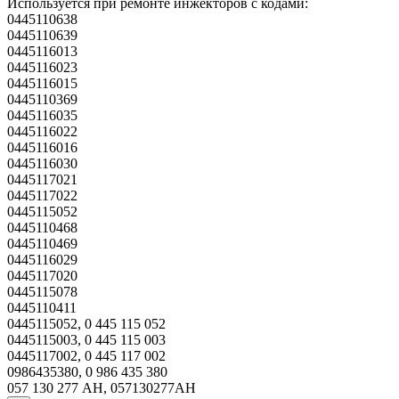
Используется при ремонте инжекторов с кодами:
0445110638
0445110639
0445116013
0445116023
0445116015
0445110369
0445116035
0445116022
0445116016
0445116030
0445117021
0445117022
0445115052
0445110468
0445110469
0445116029
0445117020
0445115078
0445110411
0445115052, 0 445 115 052
0445115003, 0 445 115 003
0445117002, 0 445 117 002
0986435380, 0 986 435 380
057 130 277 AH, 057130277AH