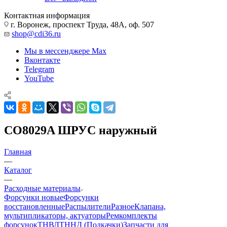
Контактная информация
г. Воронеж, проспект Труда, 48А, оф. 507
shop@cdi36.ru
Мы в мессенджере Max
Вконтакте
Telegram
YouTube
CO8029A ШРУС наружный
Главная
—
Каталог
—
Расходные материалы
Форсунки новые
Форсунки
восстановленные
Распылители
Разное
Клапана,
мультипликаторы, актуаторы
Ремкомплекты
форсунок
ТНВД
ТННД (Подкачки)
Запчасти для