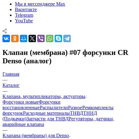
Мы в мессенджере Max
Вконтакте
Telegram
YouTube
Клапан (мембрана) #07 форсунки CR
Denso (аналог)
Главная
—
Каталог
—
Клапана, мультипликаторы, актуаторы
Форсунки новые
Форсунки
восстановленные
Распылители
Разное
Ремкомплекты
форсунок
Расходные материалы
ТНВД
ТННД
(Подкачки)
Запчасти для ТНВД
Регуляторы, датчики,
аварийные клапана
—
Клапана (мембраны) для Denso