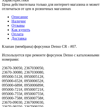
Характеристики
Цена действительна только для интернет-магазина и может
отличаться от цен в розничных магазинах
Описание
Наличие
Отзывы
Как купить
Оплата
Доставка
Клапан (мембрана) форсунки Denso CR - #07.
Используется при ремонте форсунок Denso с каталожными
номерами:
23670-30050, 2367030050,
23670-30080, 2367030080,
095000-512#, 095000512#,
095000-652#, 095000652#,
095000-689#, 095000689#,
095000-721#, 095000721#,
095000-755#, 095000755#,
095000-758#, 095000758#,
23670-09030, 2367009030,
23670-09250, 2367009250,