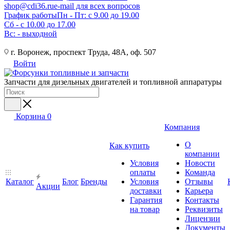
shop@cdi36.ru
e-mail для всех вопросов
График работы
Пн - Пт: с 9.00 до 19.00
Сб - с 10.00 до 17.00
Вс: - выходной
г. Воронеж, проспект Труда, 48А, оф. 507
Войти
Запчасти для дизельных двигателей и топливной аппаратуры
Корзина
0
Компания
О
Как купить
компании
Условия
Новости
оплаты
Команда
Каталог
Блог
Бренды
Условия
Отзывы
Акции
доставки
Карьера
Гарантия
Контакты
на товар
Реквизиты
Лицензии
Документы