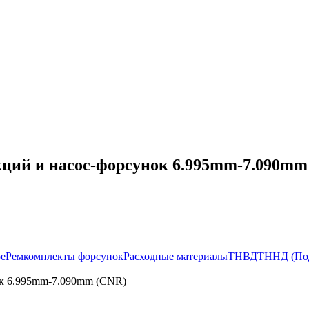
кций и насос-форсунок 6.995mm-7.090mm
ое
Ремкомплекты форсунок
Расходные материалы
ТНВД
ТННД (По
ок 6.995mm-7.090mm (CNR)