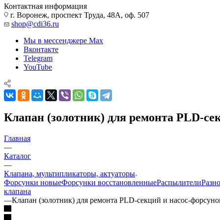
Контактная информация
г. Воронеж, проспект Труда, 48А, оф. 507
shop@cdi36.ru
Мы в мессенджере Max
Вконтакте
Telegram
YouTube
Клапан (золотник) для ремонта PLD-се
Главная
—
Каталог
—
Клапана, мультипликаторы, актуаторы
Форсунки новые
Форсунки восстановленные
Распылители
Разн
клапана
—
Клапан (золотник) для ремонта PLD-секций и насос-форсун