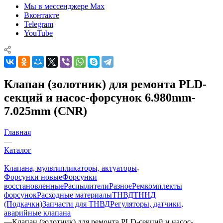
Мы в мессенджере Max
Вконтакте
Telegram
YouTube
Клапан (золотник) для ремонта PLD-
секций и насос-форсунок 6.980mm-
7.025mm (CNR)
Главная
—
Каталог
—
Клапана, мультипликаторы, актуаторы
Форсунки новые
Форсунки
восстановленные
Распылители
Разное
Ремкомплекты
форсунок
Расходные материалы
ТНВД
ТННД
(Подкачки)
Запчасти для ТНВД
Регуляторы, датчики,
аварийные клапана
—
Клапан (золотник) для ремонта PLD-секций и насос-