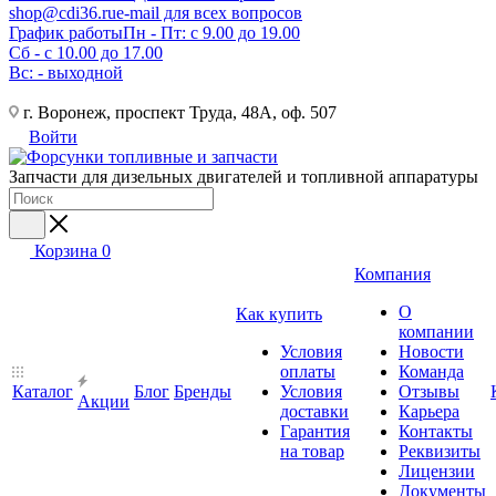
shop@cdi36.ru
e-mail для всех вопросов
График работы
Пн - Пт: с 9.00 до 19.00
Сб - с 10.00 до 17.00
Вс: - выходной
г. Воронеж, проспект Труда, 48А, оф. 507
Войти
Запчасти для дизельных двигателей и топливной аппаратуры
Корзина
0
Компания
О
Как купить
компании
Условия
Новости
оплаты
Команда
Каталог
Блог
Бренды
Условия
Отзывы
Акции
доставки
Карьера
Гарантия
Контакты
на товар
Реквизиты
Лицензии
Документы