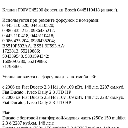
Клапан F00VC45200 форсунки Bosch 0445110418 (аналог).
Используется при ремонте форсунок с номерами:
0 445 110 520, 0445110520;
0 986 435 212, 0986435212;
0 445 110 418, 0445110418;
0 986 435 204, 0986435204;
BS519F593AA, BS51 9F593 AA;
1723813, 55219886;
504389548, 5801594342;
1609097280, 55219886;
71798466.
Устанавливается на форсунки для автомобилей:
с 2006 г.в Fiat Ducato 2.3 Hdi 16v 109 кВт. 148 л.с. 2287 см.куб.
Fiat Ducato , Iveco Daily 2.3 JTD HP
с 2006 г.в Fiat Ducato 2.3 Hdi 16v 109 кВт. 148 л.с. 2287 см.куб.
Fiat Ducato , Iveco Daily 2.3 JTD HP
Fiat:
Ducato c бортовой платформой/ходовая часть (250): 150 multijet
2,3 d(2287 куб.см. 148 лс.);