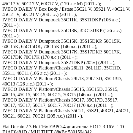
45C17 V, 50C17 V, 60C17 V, (170 л.с.M) (2011 - );
IVECO DAILY V Box Body / Estate 35C21 V, 35S21 V, 40C21 V,
45C21 V, 50C21 V (204 л.с.) (2011 - );
IVECO DAILY V Dumptruck 35C11K, 35S11DKP (106 л.с.)
(2011 - );
IVECO DAILY V Dumptruck 35C13K, 35C13DKP (126 л.с.)
(2011 - );
IVECO DAILY V Dumptruck 35C15K, 35S15DKP, 50C15K,
60C15K, 65C15DK, 70C15K (146 л.с.) (2011 - );
IVECO DAILY V Dumptruck 35C17K, 35S17DKP, 50C17K,
65C17DK 70C17K (170 л.с.) (2011 - );
IVECO DAILY V Dumptruck 35S21DKP (205м) (2011 - );
IVECO DAILY V Platform/Chassis 26L11, 26L11D, 35C11D,
35S11, 40C11 (106 л.с.) (2011 - );
IVECO DAILY V Platform/Chassis 29L13, 29L13D, 35C13D,
40C13 (126 л.с.) (2011 - );
IVECO DAILY V Platform/Chassis 35C15, 35C15D, 35S15,
40C15, 45C15, 50C15, 60C15, 70C15 (146 л.с.) (2011 - );
IVECO DAILY V Platform/Chassis 35C17, 35C17D, 35S17,
40C17, 45C17, 50C17, 60C17, 70C17 (170 л.с.) (2011 - );
IVECO DAILY V Platform/Chassis 35C21, 35S21, 40C21, 45C21,
50C21, 60C21, 70C21 (205 л.с.) (2011 - ).
Fiat Ducato 2.3 Hdi 16v ЕВРО-4 двигатель: HDI 2.3 16V JTD
F1AE0481D / MULTIJET 88кВт 5801594342