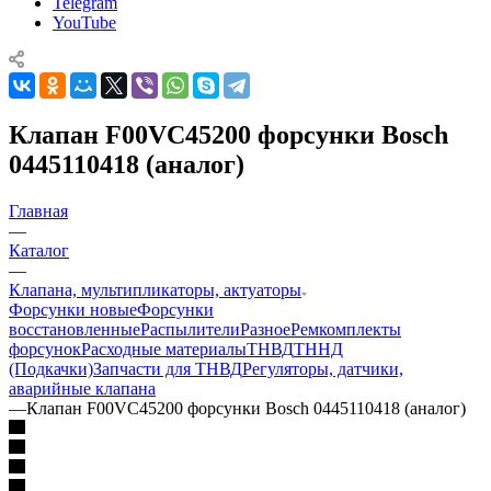
Telegram
YouTube
Клапан F00VC45200 форсунки Bosch
0445110418 (аналог)
Главная
—
Каталог
—
Клапана, мультипликаторы, актуаторы
Форсунки новые
Форсунки
восстановленные
Распылители
Разное
Ремкомплекты
форсунок
Расходные материалы
ТНВД
ТННД
(Подкачки)
Запчасти для ТНВД
Регуляторы, датчики,
аварийные клапана
—
Клапан F00VC45200 форсунки Bosch 0445110418 (аналог)