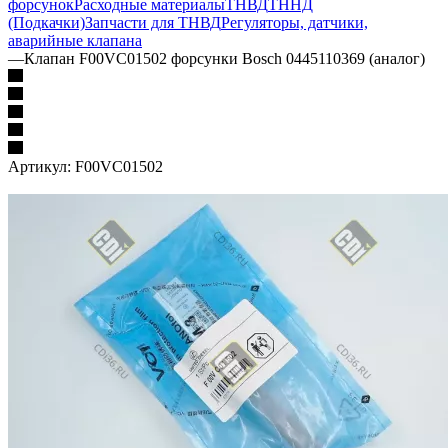
форсунок
Расходные материалы
ТНВД
ТННД
(Подкачки)
Запчасти для ТНВД
Регуляторы, датчики,
аварийные клапана
—
Клапан F00VC01502 форсунки Bosch 0445110369 (аналог)
Артикул:
F00VC01502