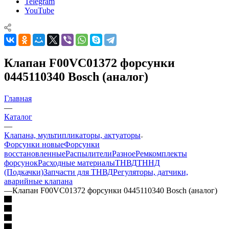
Telegram
YouTube
Клапан F00VC01372 форсунки
0445110340 Bosch (аналог)
Главная
—
Каталог
—
Клапана, мультипликаторы, актуаторы
Форсунки новые
Форсунки
восстановленные
Распылители
Разное
Ремкомплекты
форсунок
Расходные материалы
ТНВД
ТННД
(Подкачки)
Запчасти для ТНВД
Регуляторы, датчики,
аварийные клапана
—
Клапан F00VC01372 форсунки 0445110340 Bosch (аналог)