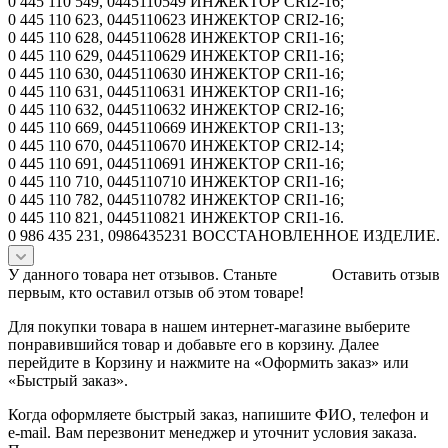
0 445 110 549, 0445110549 ИНЖЕКТОР CRI2-16;
0 445 110 623, 0445110623 ИНЖЕКТОР CRI2-16;
0 445 110 628, 0445110628 ИНЖЕКТОР CRI1-16;
0 445 110 629, 0445110629 ИНЖЕКТОР CRI1-16;
0 445 110 630, 0445110630 ИНЖЕКТОР CRI1-16;
0 445 110 631, 0445110631 ИНЖЕКТОР CRI1-16;
0 445 110 632, 0445110632 ИНЖЕКТОР CRI2-16;
0 445 110 669, 0445110669 ИНЖЕКТОР CRI1-13;
0 445 110 670, 0445110670 ИНЖЕКТОР CRI2-14;
0 445 110 691, 0445110691 ИНЖЕКТОР CRI1-16;
0 445 110 710, 0445110710 ИНЖЕКТОР CRI1-16;
0 445 110 782, 0445110782 ИНЖЕКТОР CRI1-16;
0 445 110 821, 0445110821 ИНЖЕКТОР CRI1-16.
0 986 435 231, 0986435231 ВОССТАНОВЛЕННОЕ ИЗДЕЛИЕ.
У данного товара нет отзывов. Станьте
Оставить отзыв
первым, кто оставил отзыв об этом товаре!
Для покупки товара в нашем интернет-магазине выберите
понравившийся товар и добавьте его в корзину. Далее
перейдите в Корзину и нажмите на «Оформить заказ» или
«Быстрый заказ».
Когда оформляете быстрый заказ, напишите ФИО, телефон и
e-mail. Вам перезвонит менеджер и уточнит условия заказа.