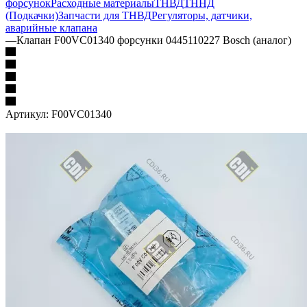
форсунок
Расходные материалы
ТНВД
ТННД
(Подкачки)
Запчасти для ТНВД
Регуляторы, датчики,
аварийные клапана
—
Клапан F00VC01340 форсунки 0445110227 Bosch (аналог)
Артикул:
F00VC01340