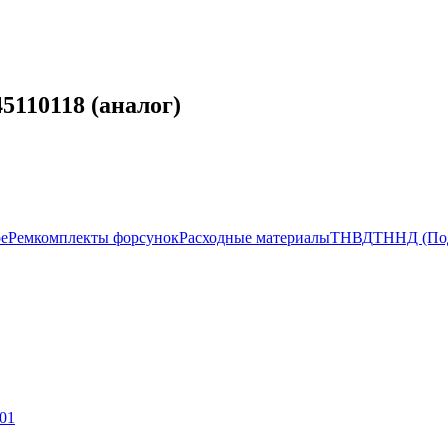
5110118 (аналог)
ое
Ремкомплекты форсунок
Расходные материалы
ТНВД
ТННД (По