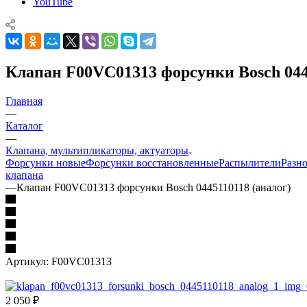
YouTube
Клапан F00VC01313 форсунки Bosch 044
Главная
—
Каталог
—
Клапана, мультипликаторы, актуаторы
Форсунки новые
Форсунки восстановленные
Распылители
Разн
клапана
—
Клапан F00VC01313 форсунки Bosch 0445110118 (аналог)
Артикул:
F00VC01313
2 050
₽