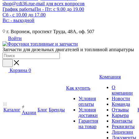
shop@cdi36.ru
e-mail для всех вопросов
График работы
Пн - Пт: с 9.00 до 19.00
Сб - с 10.00 до 17.00
Вс: - выходной
г. Воронеж, проспект Труда, 48А, оф. 507
Войти
Запчасти для дизельных двигателей и топливной аппаратуры
Корзина
0
Компания
О
Как купить
компании
Условия
Новости
оплаты
Команда
Каталог
Блог
Бренды
Условия
Отзывы
Акции
доставки
Карьера
Гарантия
Контакты
на товар
Реквизиты
Лицензии
Документы