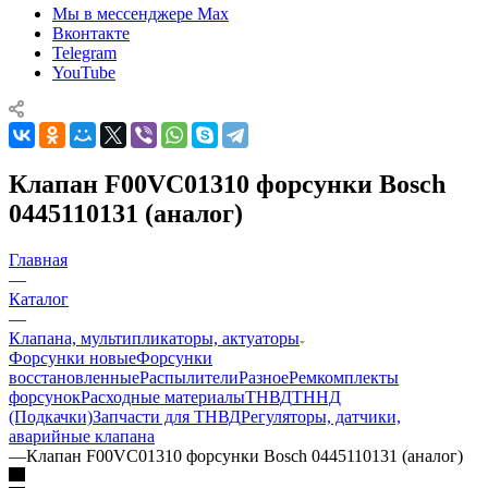
Мы в мессенджере Max
Вконтакте
Telegram
YouTube
Клапан F00VC01310 форсунки Bosch
0445110131 (аналог)
Главная
—
Каталог
—
Клапана, мультипликаторы, актуаторы
Форсунки новые
Форсунки
восстановленные
Распылители
Разное
Ремкомплекты
форсунок
Расходные материалы
ТНВД
ТННД
(Подкачки)
Запчасти для ТНВД
Регуляторы, датчики,
аварийные клапана
—
Клапан F00VC01310 форсунки Bosch 0445110131 (аналог)