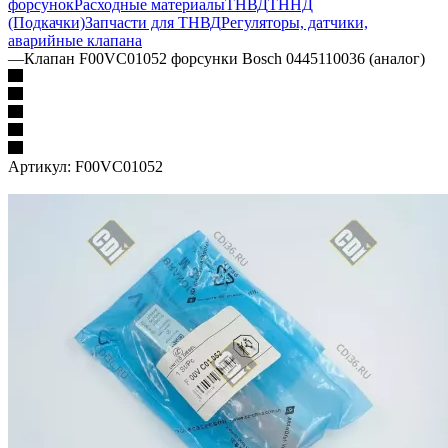
форсунок
Расходные материалы
ТНВД
ТННД
(Подкачки)
Запчасти для ТНВД
Регуляторы, датчики,
аварийные клапана
—
Клапан F00VC01052 форсунки Bosch 0445110036 (аналог)
Артикул:
F00VC01052